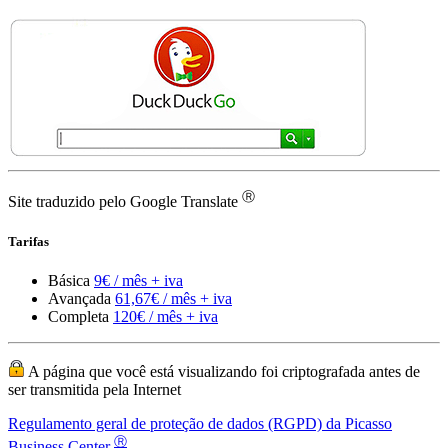
Ⓡ
Site traduzido pelo Google Translate
Tarifas
Básica
9€ / mês + iva
Avançada
61,67€ / mês + iva
Completa
120€ / mês + iva
A página que você está visualizando foi criptografada antes de
ser transmitida pela Internet
Regulamento geral de proteção de dados (RGPD) da Picasso
Ⓡ
Business Center
Picasso Business Center ® e o logotipo do Picasso Business Center
são marcas registradas da