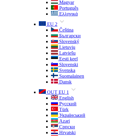
Magyar
Português
Ελληνικά
EU 2
Čeština
Български
Slovenský
Lietuvių
Latviešu
Eesti keel
Slovenski
Svenska
Suomalainen
Dansk
OUT EU 1
English
Русский
Türk
Український
Azəri
Српски
Hrvatski