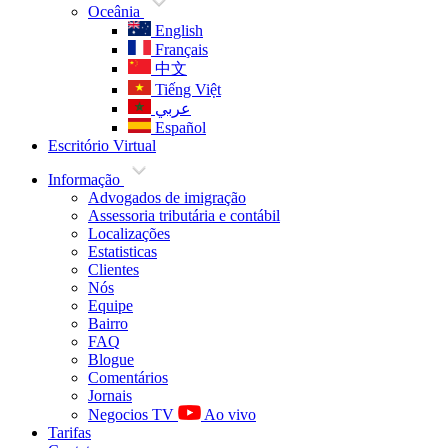
Oceânia
English
Français
中文
Tiếng Việt
عربي
Español
Escritório Virtual
Informação
Advogados de imigração
Assessoria tributária e contábil
Localizações
Estatisticas
Clientes
Nós
Equipe
Bairro
FAQ
Blogue
Comentários
Jornais
Negocios TV
Ao vivo
Tarifas