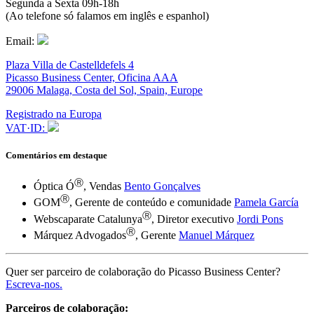
Segunda a Sexta 09h-18h
(Ao telefone só falamos em inglês e espanhol)
Email:
Plaza Villa de Castelldefels 4
Picasso Business Center, Oficina AAA
29006 Malaga, Costa del Sol, Spain, Europe
Registrado na Europa
VAT·ID:
Comentários em destaque
Ⓡ
Óptica Ó
, Vendas
Bento Gonçalves
Ⓡ
GOM
, Gerente de conteúdo e comunidade
Pamela García
Ⓡ
Webscaparate Catalunya
, Diretor executivo
Jordi Pons
Ⓡ
Márquez Advogados
, Gerente
Manuel Márquez
Quer ser parceiro de colaboração do Picasso Business Center?
Escreva-nos.
Parceiros de colaboração: