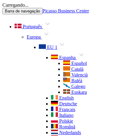
Carregando...
Picasso Business Center
Barra de navegação
Português
Europa
EU 1
Espanha
Español
Català
Valencià
Baléà
Galego
Euskara
English
Deutsche
Français
Italiano
Polskie
Română
Nederlands