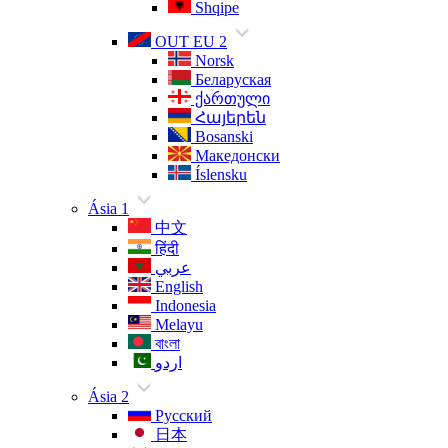
Shqipe
OUT EU 2
Norsk
Беларуская
ქართული
Հայերեն
Bosanski
Македонски
Íslensku
Ásia 1
中文
हिंदी
عربي
English
Indonesia
Melayu
বাংলা
اردو
Ásia 2
Русский
日本