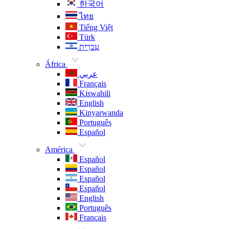
한국어
ไทย
Tiếng Việt
Türk
עִברִית
África
عربي
Français
Kiswahili
English
Kinyarwanda
Português
Español
América
Español
Español
Español
Español
English
Português
Français