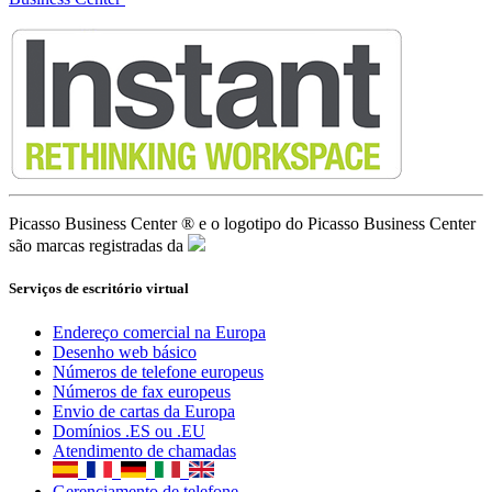
Serviços de escritório virtual
Endereço comercial na Europa
Desenho web básico
Números de telefone europeus
Números de fax europeus
Envio de cartas da Europa
Domínios .ES ou .EU
Atendimento de chamadas
Gerenciamento de telefone
Hospedagem europeia SSL/TLS
Wordpress/Prestashop
Entrevista da empresa
Diretórios de empresas europeias
Advogados de imigração
Assessoria contábil online
Publicidade em 189 países
Cópias de segurança até 6 Tb
Ferramentas gratuitas para empresários
Ⓡ
© 2021 -
Picasso Business Center